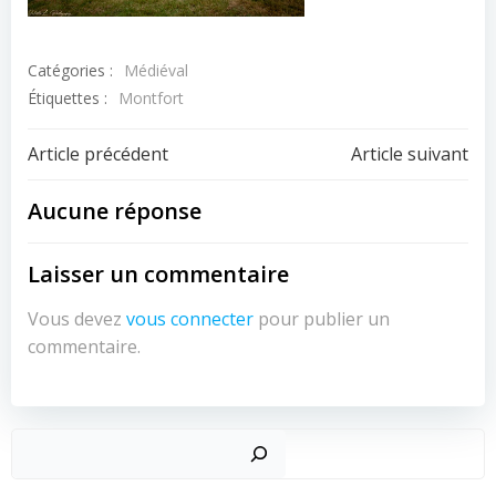
Catégories :
Médiéval
Étiquettes :
Montfort
Navigation
Navigation
Article précédent
Article suivant
de
de
Aucune réponse
l’article
l’article
Laisser un commentaire
Vous devez
vous connecter
pour publier un
commentaire.