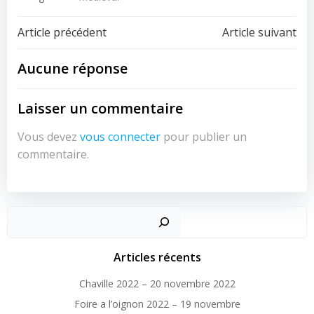
Navigation
Navigation
Article précédent
Article suivant
de
de
Aucune réponse
l’article
l’article
Laisser un commentaire
Vous devez
vous connecter
pour publier un
commentaire.
Articles récents
Chaville 2022 – 20 novembre 2022
Foire a l’oignon 2022 – 19 novembre