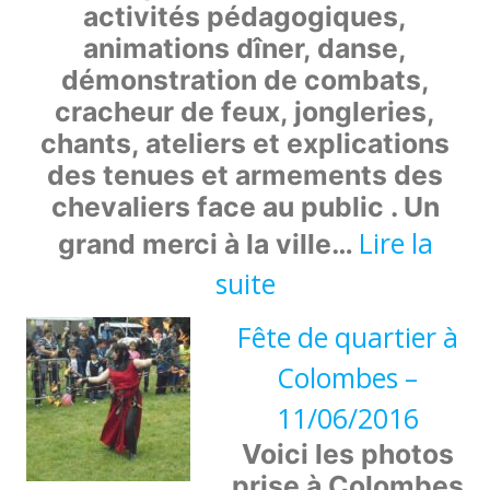
activités pédagogiques,
animations dîner, danse,
démonstration de combats,
cracheur de feux, jongleries,
chants, ateliers et explications
des tenues et armements des
chevaliers face au public . Un
Lire la
grand merci à la ville…
:
suite
Damville
Fête de quartier à
–
Colombes –
25-
11/06/2016
26/06/2016
Voici les photos
prise à Colombes