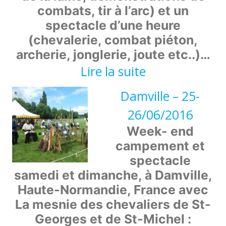
combats, tir à l’arc) et un
spectacle d’une heure
(chevalerie, combat piéton,
archerie, jonglerie, joute etc..)…
:
Lire la suite
Abbaye
Damville – 25-
de
26/06/2016
Mortemer
Week- end
–
campement et
spectacle
13-
samedi et dimanche, à Damville,
15/08/2016
Haute-Normandie, France avec
La mesnie des chevaliers de St-
Georges et de St-Michel :